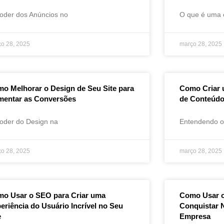
oder dos Anúncios no
O que é uma e
o 28, 2025
março 28, 2025
o Melhorar o Design de Seu Site para
Como Criar 
entar as Conversões
de Conteúdo
oder do Design na
Entendendo o
o 28, 2025
março 28, 2025
o Usar o SEO para Criar uma
Como Usar o
eriência do Usuário Incrível no Seu
Conquistar 
e
Empresa