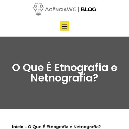
Pular
para
o
conteúdo
O Que É Etnografia e
Netnografia?
Início
»
O Que É Etnografia e Netnografia?