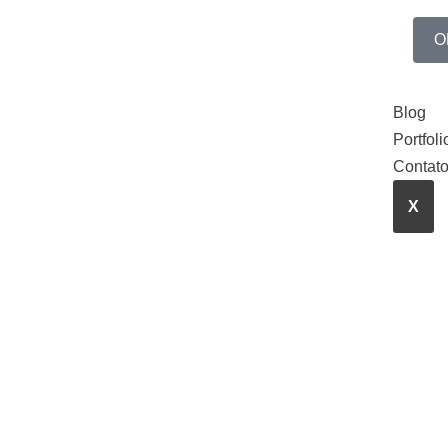
O
Blog
Portfoli
Contat
X