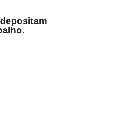
 depositam
balho.