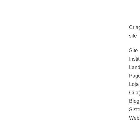
Cria
site
Site
Insti
Land
Pag
Loja 
Cria
Blog
Sist
Web