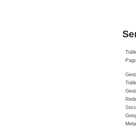
Se
Tráf
Pag
Gest
Tráf
Gest
Red
Soci
Goog
Meta