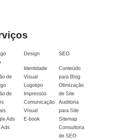
rviços
ego
Design
SEO
o
Identidade
Conteúdo
ão de
Visual
para Blog
ego
Logotipo
Otimização
ão de
Impressos
de Site
es
Comunicação
Auditoria
ais
Visual
para Site
le Ads
E-book
Sitemap
 Ads
Consultoria
de SEO