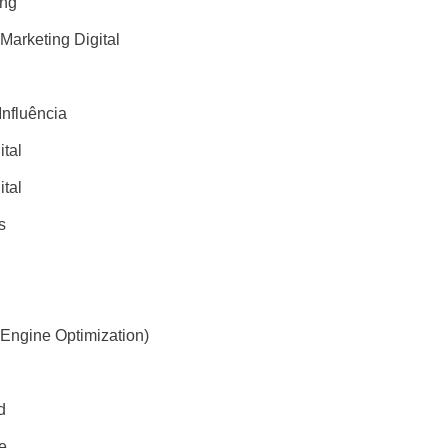
ing
 Marketing Digital
Influência
ital
ital
s
Engine Optimization)
d
e