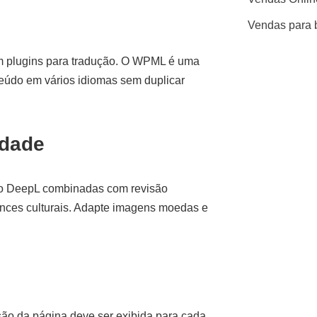
Vendas para 
m plugins para tradução. O WPML é uma
eúdo em vários idiomas sem duplicar
idade
omo DeepL combinadas com revisão
ances culturais. Adapte imagens moedas e
ão da página deve ser exibida para cada