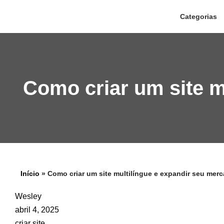
Categorias
Pular
para
o
conteúdo
Como criar um site m
Início
»
Como criar um site multilíngue e expandir seu mer
Wesley
abril 4, 2025
criar site