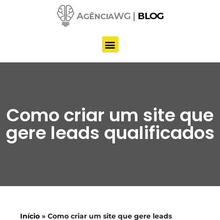
Pular
para
o
conteúdo
Como criar um site que
gere leads qualificados
Início
»
Como criar um site que gere leads