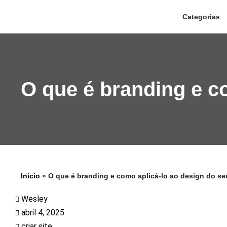
Categorias
Pular
para
o
conteúdo
O que é branding e co
Início
»
O que é branding e como aplicá-lo ao design do seu
Wesley
abril 4, 2025
criar site