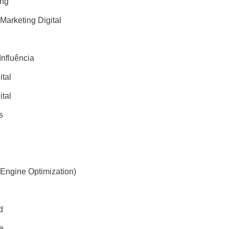
ing
 Marketing Digital
Influência
ital
ital
s
Engine Optimization)
d
e