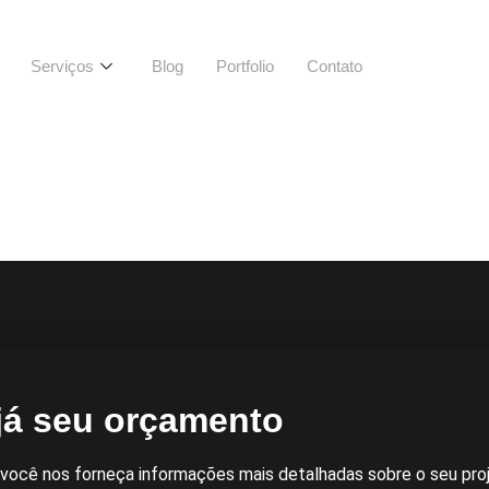
Serviços
Blog
Portfolio
Contato
g
já seu orçamento
 você nos forneça informações mais detalhadas sobre o seu proj