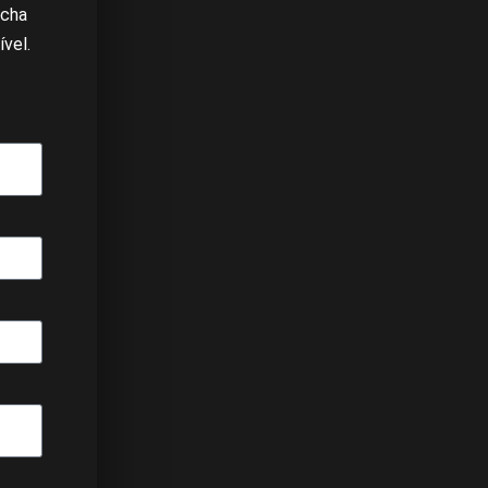
ncha
vel.