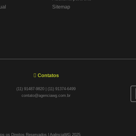
ual
Sitemap
Contatos
(11) 91487-9820 | (11) 91374-6499
contato@agenciawg.com.br
os os Direitos Reservados | AgênciaWG 2025