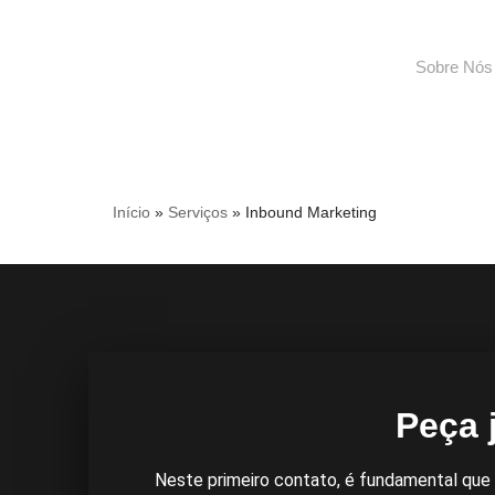
Pular
Sobre Nós
para
o
conteúdo
Início
»
Serviços
»
Inbound Marketing
Inbound Marketin
Peça 
Neste primeiro contato, é fundamental que