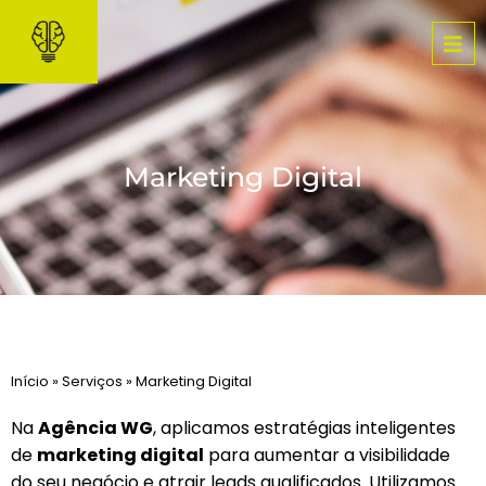
Pular
para
o
conteúdo
Marketing Digital
Início
»
Serviços
»
Marketing Digital
Na
Agência WG
, aplicamos estratégias inteligentes
de
marketing digital
para aumentar a visibilidade
do seu negócio e atrair leads qualificados. Utilizamos