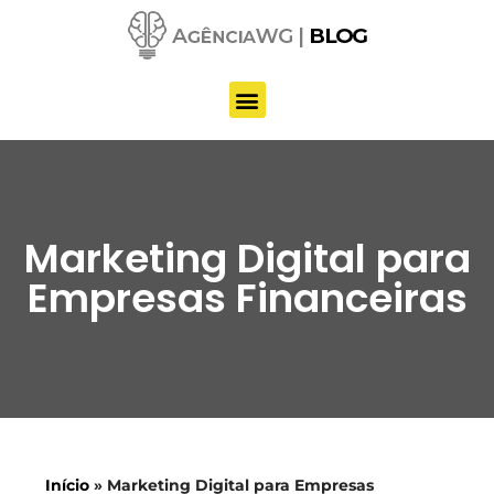
Pular
para
o
conteúdo
Marketing Digital para
Empresas Financeiras
Início
»
Marketing Digital para Empresas