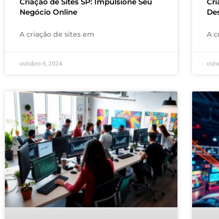
Criação de Sites SP: Impulsione Seu
Cr
Negócio Online
De
A criação de sites em
A c
outubro 6, 2024
outu