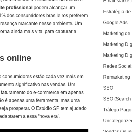
Email Market
ite profissional
podem alcançar um
Estratégia de
74% dos consumidores brasileiros preferem
Google Ads
 presença marcante nesse ambiente. Um
torna ainda mais vital para capturar a
Marketing de 
Marketing Dig
Marketing Dig
s online
Redes Sociai
Os consumidores estão cada vez mais em
Remarketing
umento significativo nas vendas. Um
SEO
o faturamento do e-commerce em apenas
SEO (Search 
o é apenas uma ferramenta, mas uma
eja prosperar. O Estúdio SP tem ajudado
Tráfego Pago
adaptarem a essa “nova era”.
Uncategorize
Vendas Onlin