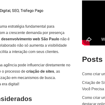
Digital
,
SEO
,
Tráfego Pago
 uma estratégia fundamental para
Com a crescente demanda por presença
o
desenvolvimento web São Paulo
não é
laborado não só aumenta a visibilidade
lita a interação com seus clientes.
Posts
ma agência pode influenciar diretamente no
e o processo de
criação de sites
, as
Como criar um
imização em mecanismos de busca.
Criação de Si
era digital!
Você Precisa
nsiderados
Como criar um
destacar onli