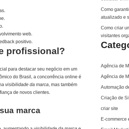
Como garantir
as.
atualizado e 
ne.
o.
Como criar um
nvolvimento web.
visitantes or
eedback positivo.
Categ
e profissional?
Agência de M
cial para destacar seu negócio em um
Agência de Ma
mico do Brasil, a concorrência online é
ona
visibilidade da marca
, mas também
Automação de
fiança de novos clientes.
Criação de S
 sua marca
criar site
E-commerce e
ne, aumentando a
visibilidade da marca
e