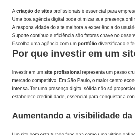
A
criação de sites
profissionais é essencial para empres
Uma boa agência digital pode otimizar sua presença onli
A responsividade do site melhora a experiência do usuári
Suporte contínuo e eficiência são fatores chave no dese
Escolha uma agência com um
portfólio
diversificado e f
Por que investir em um sit
Investir em um
site profissional
representa um passo cru
mercado competitivo. Em São Paulo, o maior centro econô
intensa. Ter uma presença digital sólida não só proporci
estabelece credibilidade, essencial para conquistar a con
Aumentando a visibilidade da
Um site bem estruturado funciona como uma vitrine onli