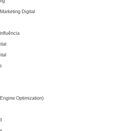
ing
 Marketing Digital
Influência
ital
ital
s
Engine Optimization)
d
e