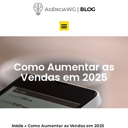
Pular
para
o
conteúdo
Como Aumentar as
Vendas em 2025
Início
»
Como Aumentar as Vendas em 2025