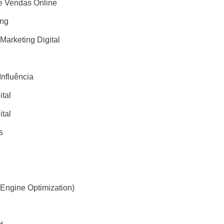
 Vendas Online
ing
 Marketing Digital
Influência
ital
ital
s
Engine Optimization)