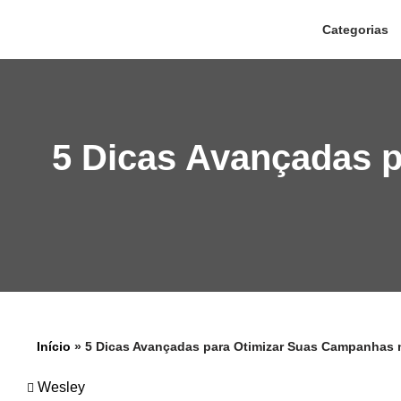
Categorias
Pular
para
o
conteúdo
5 Dicas Avançadas 
Início
»
5 Dicas Avançadas para Otimizar Suas Campanhas
Wesley