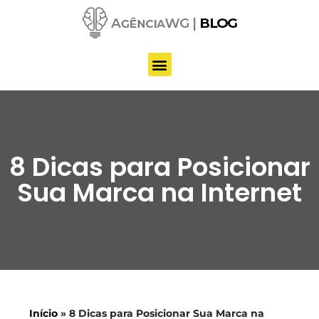
Pular
para
o
conteúdo
8 Dicas para Posicionar
Sua Marca na Internet
Início
»
8 Dicas para Posicionar Sua Marca na