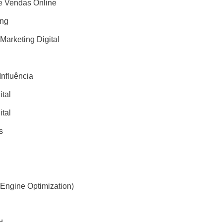
 Vendas Online
ing
 Marketing Digital
Influência
ital
ital
s
Engine Optimization)