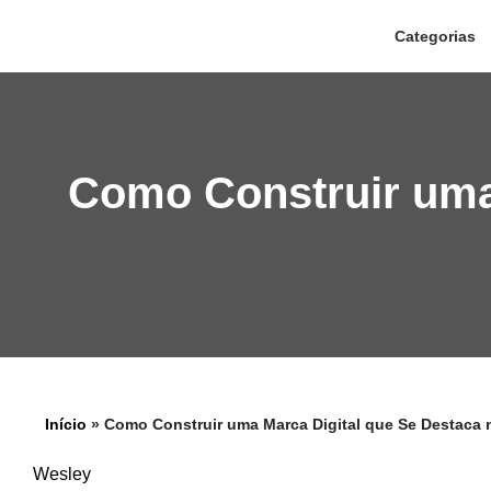
Categorias
Pular
para
o
conteúdo
Como Construir uma 
Início
»
Como Construir uma Marca Digital que Se Destaca
Wesley