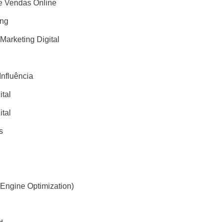
 Vendas Online
ing
 Marketing Digital
Influência
ital
ital
s
Engine Optimization)