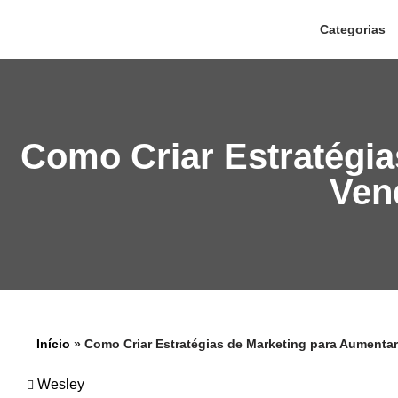
Categorias
Pular
para
o
conteúdo
Como Criar Estratégi
Ven
Início
»
Como Criar Estratégias de Marketing para Aumenta
Wesley