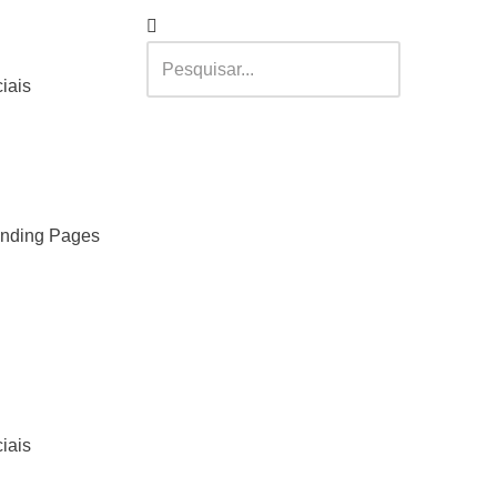
iais
anding Pages
iais