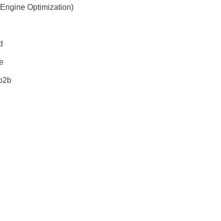
Engine Optimization)
d
e
b2b