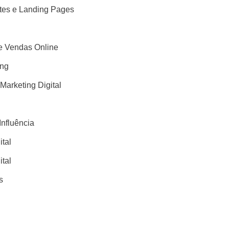
ites e Landing Pages
 Vendas Online
ing
 Marketing Digital
Influência
ital
ital
s