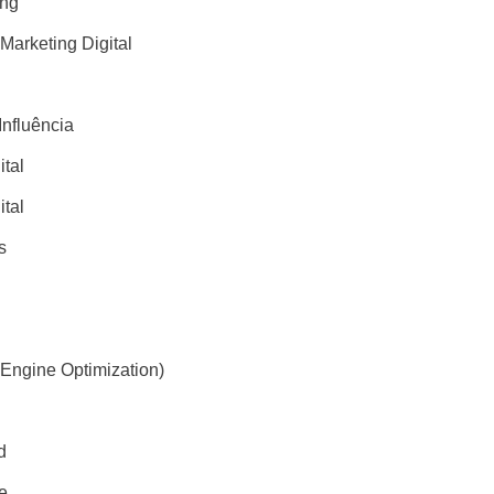
ing
 Marketing Digital
Influência
ital
ital
s
Engine Optimization)
d
e