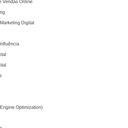
 Vendas Online
ing
 Marketing Digital
Influência
ital
ital
s
Engine Optimization)