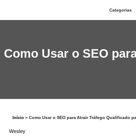
Categorias
Pular
para
o
conteúdo
Como Usar o SEO para 
Início
»
Como Usar o SEO para Atrair Tráfego Qualificado pa
Wesley