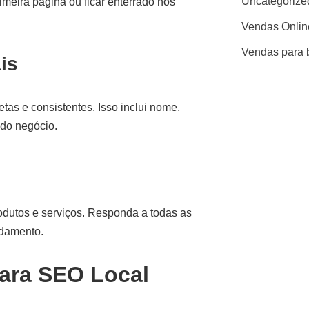
Uncategorize
rimeira página ou ficar enterrado nos
Vendas Onlin
Vendas para 
is
tas e consistentes. Isso inclui nome,
 do negócio.
rodutos e serviços. Responda a todas as
ndamento.
para SEO Local