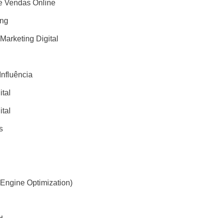
 Vendas Online
ing
 Marketing Digital
Influência
ital
ital
s
Engine Optimization)