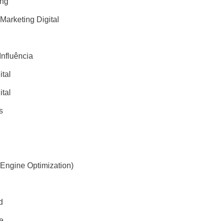
ing
 Marketing Digital
Influência
ital
ital
s
Engine Optimization)
d
e