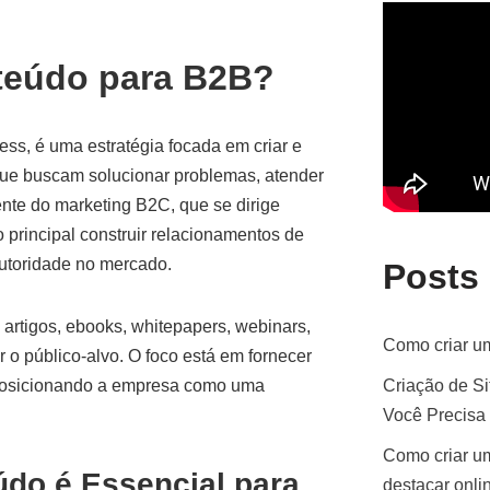
teúdo para B2B?
ss, é uma estratégia focada em criar e
 que buscam solucionar problemas, atender
nte do marketing B2C, que se dirige
 principal construir relacionamentos de
utoridade no mercado.
Posts
rtigos, ebooks, whitepapers, webinars,
Como criar um
 o público-alvo. O foco está em fornecer
 posicionando a empresa como uma
Criação de Si
Você Precisa
Como criar um
údo é Essencial para
destacar onli