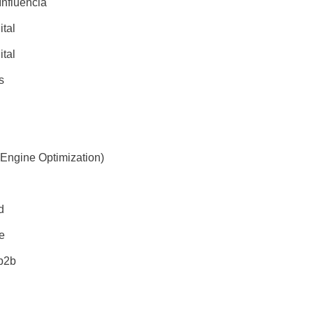
Influência
ital
ital
s
Engine Optimization)
d
e
b2b