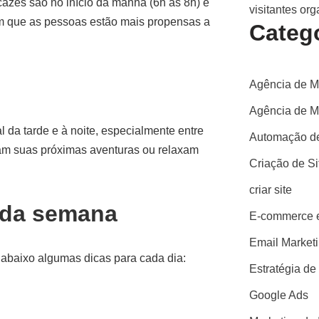
icazes são no início da manhã (6h às 8h) e
visitantes or
em que as pessoas estão mais propensas a
Categ
Agência de M
Agência de Ma
l da tarde e à noite, especialmente entre
Automação de
am suas próximas aventuras ou relaxam
Criação de S
criar site
a da semana
E-commerce e
Email Market
abaixo algumas dicas para cada dia:
Estratégia de
Google Ads