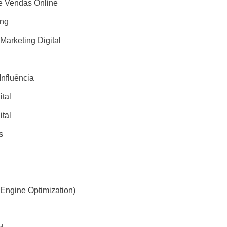
 Vendas Online
ing
 Marketing Digital
Influência
ital
ital
s
Engine Optimization)