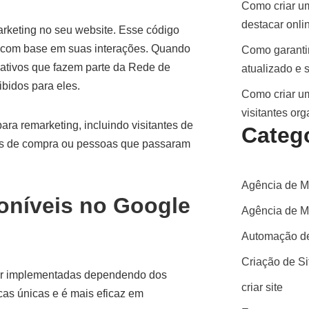
Como criar um
destacar onli
rketing no seu website. Esse código
as com base em suas interações. Quando
Como garantir
cativos que fazem parte da Rede de
atualizado e 
bidos para eles.
Como criar um
visitantes or
a remarketing, incluindo visitantes de
Categ
os de compra ou pessoas que passaram
Agência de M
oníveis no Google
Agência de Ma
Automação de
Criação de S
er implementadas dependendo dos
criar site
cas únicas e é mais eficaz em