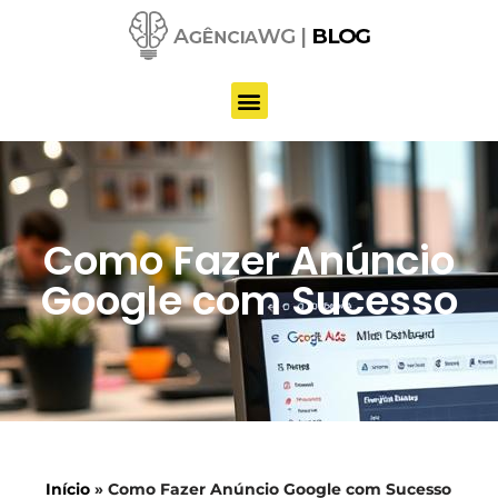
Pular
para
o
conteúdo
Como Fazer Anúncio
Google com Sucesso
Início
»
Como Fazer Anúncio Google com Sucesso