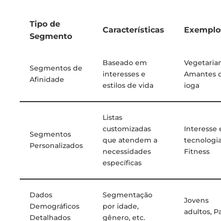
Tipo de
Características
Exemplo
Segmento
Baseado em
Vegetaria
Segmentos de
interesses e
Amantes 
Afinidade
estilos de vida
ioga
Listas
customizadas
Interesse
Segmentos
que atendem a
tecnologia
Personalizados
necessidades
Fitness
específicas
Dados
Segmentação
Jovens
Demográficos
por idade,
adultos, P
Detalhados
gênero, etc.