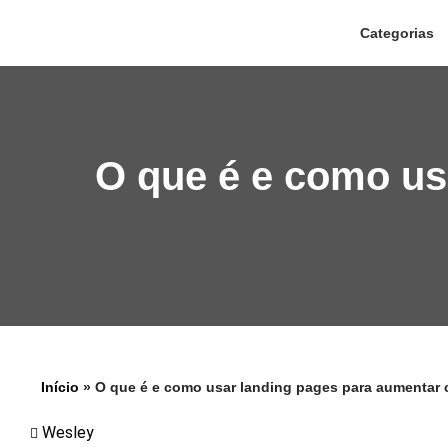
Categorias
Pular
para
o
conteúdo
O que é e como us
Início
»
O que é e como usar landing pages para aumentar
Wesley