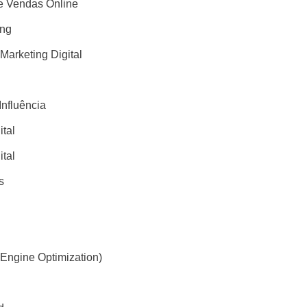
 Vendas Online
ing
 Marketing Digital
Influência
ital
ital
s
Engine Optimization)