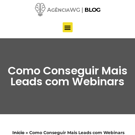
Pular
para
o
conteúdo
Como Conseguir Mais
Leads com Webinars
Início
»
Como Conseguir Mais Leads com Webinars