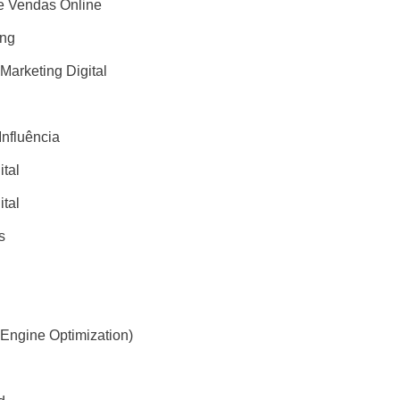
 Vendas Online
ing
 Marketing Digital
Influência
ital
ital
s
Engine Optimization)