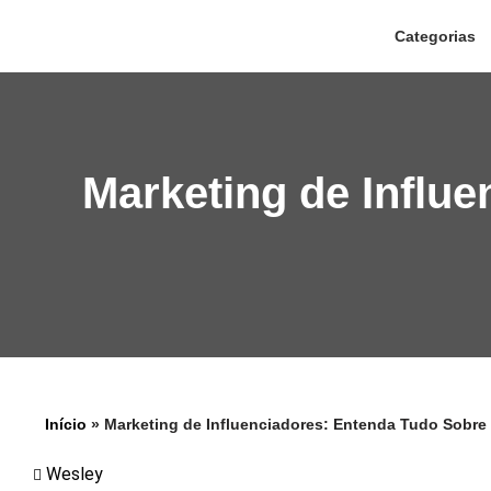
Categorias
Pular
para
o
conteúdo
Marketing de Influ
Início
»
Marketing de Influenciadores: Entenda Tudo Sobre
Wesley