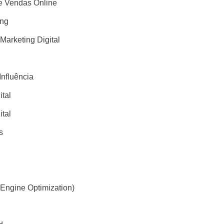
 Vendas Online
ing
 Marketing Digital
Influência
ital
ital
s
Engine Optimization)