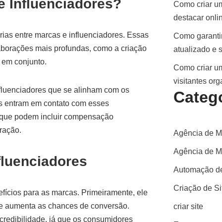
 Influenciadores?
Como criar um
destacar onli
rias entre marcas e influenciadores. Essas
Como garantir
aborações mais profundas, como a criação
atualizado e 
 em conjunto.
Como criar um
visitantes or
fluenciadores que se alinham com os
Categ
as entram em contato com esses
, que podem incluir compensação
eração.
Agência de M
Agência de Ma
fluenciadores
Automação de
Criação de S
fícios para as marcas. Primeiramente, ele
ue aumenta as chances de conversão.
criar site
 credibilidade, já que os consumidores