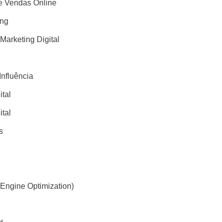
 Vendas Online
ing
 Marketing Digital
Influência
ital
ital
s
Engine Optimization)